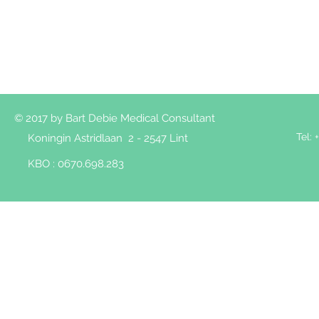
© 2017 by Bart Debie Medical Consultant
Tel: 
Koningin Astridlaan 2 - 2547 Lint
KBO : 0670.698.283